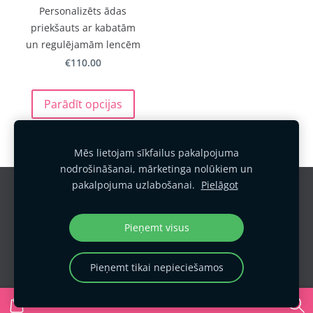
Personalizēts ādas
priekšauts ar kabatām
un regulējamām lencēm
€110.00
Parādīt opcijas
Mēs lietojam sīkfailus pakalpojuma
nodrošināšanai, mārketinga nolūkiem un
pakalpojuma uzlabošanai.
Pielāgot
Sīkdatnes
Pieņemt visus
Pieņemt tikai nepieciešamos