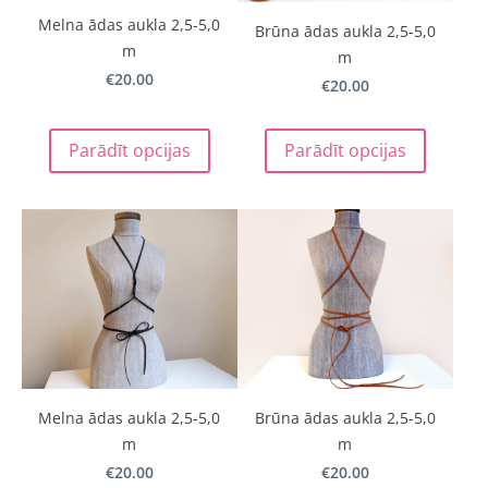
Melna ādas aukla 2,5-5,0
Brūna ādas aukla 2,5-5,0
m
m
€20.00
€20.00
Parādīt opcijas
Parādīt opcijas
Melna ādas aukla 2,5-5,0
Brūna ādas aukla 2,5-5,0
m
m
€20.00
€20.00