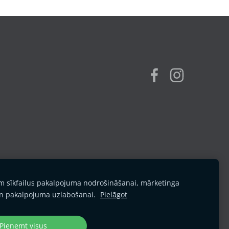
am sīkfailus pakalpojuma nodrošināšanai, mārketinga
n pakalpojuma uzlabošanai.
Pielāgot
Pieņemt visus