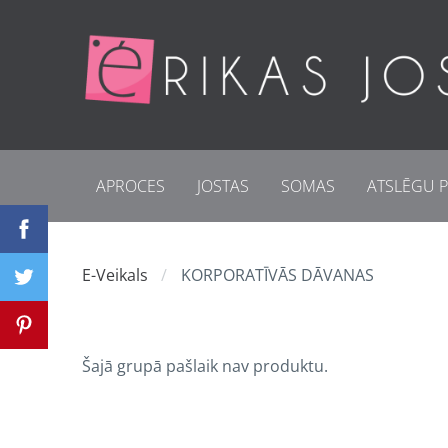
APROCES
JOSTAS
SOMAS
ATSLĒGU P
E-Veikals
KORPORATĪVĀS DĀVANAS
Šajā grupā pašlaik nav produktu.