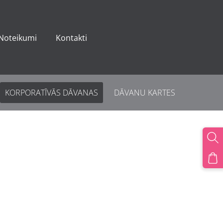
Noteikumi
Kontakti
KORPORATĪVĀS DĀVANAS
DĀVANU KARTES