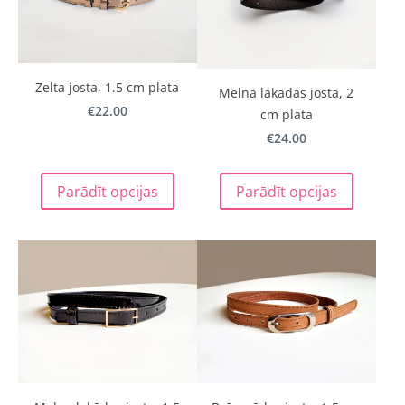
Zelta josta, 1.5 cm plata
Melna lakādas josta, 2
€22.00
cm plata
€24.00
Parādīt opcijas
Parādīt opcijas