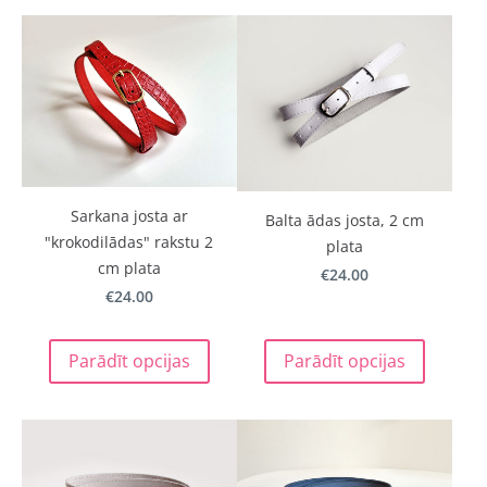
Sarkana josta ar
Balta ādas josta, 2 cm
"krokodilādas" rakstu 2
plata
cm plata
€24.00
€24.00
Parādīt opcijas
Parādīt opcijas