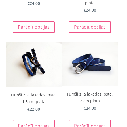
plata
€24.00
€24.00
Parādīt opcijas
Parādīt opcijas
Tumši zila lakādas josta,
Tumši zila lakādas josta,
2 cm plata
1.5 cm plata
€24.00
€22.00
Parādīt opcijas
Parādīt opcijas