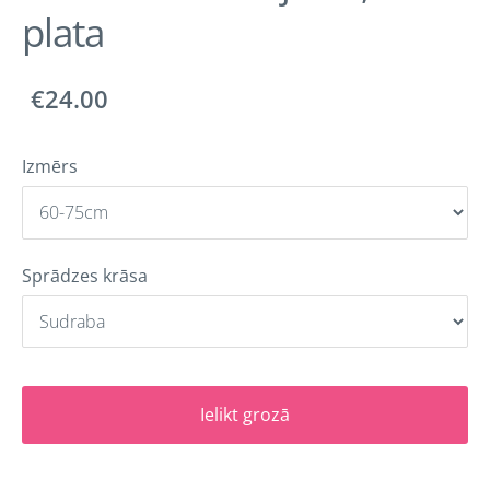
plata
€24.00
Izmērs
Sprādzes krāsa
Ielikt grozā