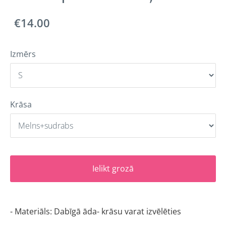
€14.00
Izmērs
Krāsa
Ielikt grozā
- Materiāls: Dabīgā āda- krāsu varat izvēlēties