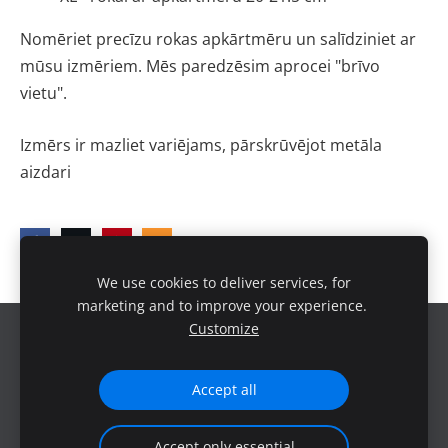
Nomēriet precīzu rokas apkārtmēru un salīdziniet ar 
mūsu izmēriem. Mēs paredzēsim aprocei "brīvo 
vietu". 
Izmērs ir mazliet variējams, pārskrūvējot metāla 
aizdari 
We use cookies to deliver services, for
marketing and to improve your experience.
Customize
Sīkdatnes
Accept all
Accept only essential