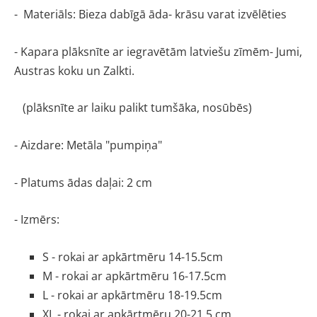
-  Materiāls: Bieza dabīgā āda- krāsu varat izvēlēties
- Kapara plāksnīte ar iegravētām latviešu zīmēm- Jumi, 
Austras koku un Zalkti. 
   (plāksnīte ar laiku palikt tumšāka, nosūbēs)
- Aizdare: Metāla "pumpiņa"
- Platums ādas daļai: 2 cm
- Izmērs:
S - rokai ar apkārtmēru 14-15.5cm
M - rokai ar apkārtmēru 16-17.5cm
L - rokai ar apkārtmēru 18-19.5cm
XL - rokai ar apkārtmēru 20-21.5 cm