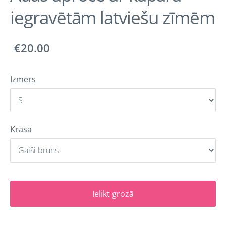
iegravētām latviešu zīmēm
€20.00
Izmērs
Krāsa
Ielikt grozā