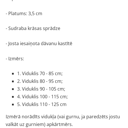
- Platums: 3,5 cm
- Sudraba krāsas sprādze
- Josta iesaiņota dāvanu kastītē
- Izmērs:
1. Viduklis 70 - 85 cm; 
2. Viduklis 80 - 95 cm;
3. Viduklis 90 - 105 cm;
4. Viduklis 100 - 115 cm;
5. Viduklis 110 - 125 cm
Izmērā norādīts vidukļa (vai gurnu, ja paredzēts jostu 
valkāt uz gurniem) apkārtmērs.