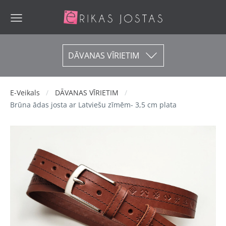
DĀVANAS VĪRIETIM
E-Veikals
DĀVANAS VĪRIETIM
Brūna ādas josta ar Latviešu zīmēm- 3,5 cm plata