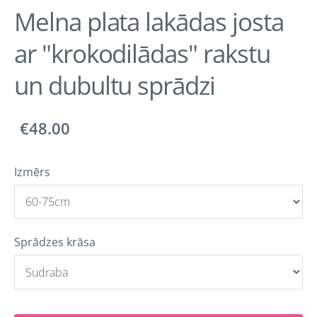
Melna plata lakādas josta
ar "krokodilādas" rakstu
un dubultu sprādzi
€48.00
Izmērs
Sprādzes krāsa