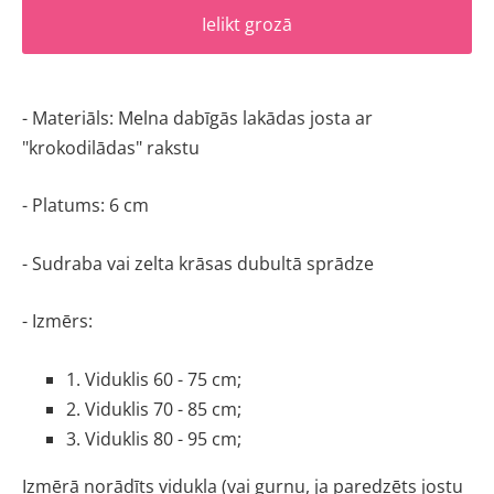
Ielikt grozā
- Materiāls: Melna dabīgās lakādas josta ar 
"krokodilādas" rakstu
- Platums: 6 cm
- Sudraba vai zelta krāsas dubultā sprādze 
- Izmērs:
1. Viduklis 60 - 75 cm; 
2. Viduklis 70 - 85 cm;
3. Viduklis 80 - 95 cm;
Izmērā norādīts vidukļa (vai gurnu, ja paredzēts jostu 