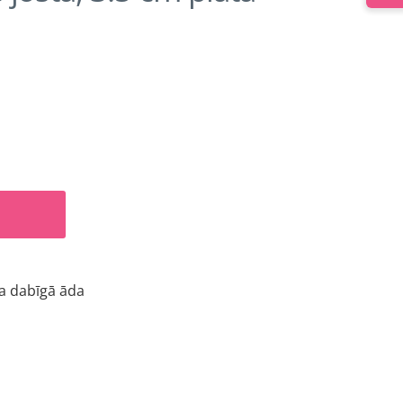
za dabīgā āda 