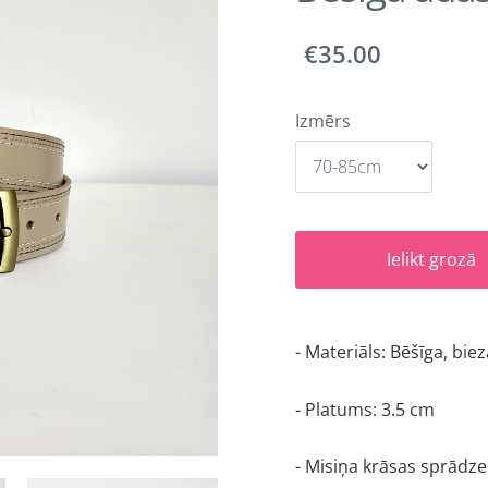
€35.00
Izmērs
Ielikt grozā
- Materiāls: Bēšīga, bie
- Platums: 3.5 cm
- Misiņa krāsas sprādze